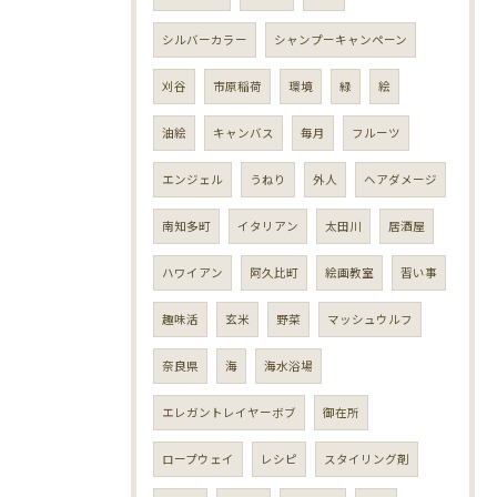
シルバーカラー
シャンプーキャンペーン
刈谷
市原稲荷
環境
緑
絵
油絵
キャンバス
毎月
フルーツ
エンジェル
うねり
外人
ヘアダメージ
南知多町
イタリアン
太田川
居酒屋
ハワイアン
阿久比町
絵画教室
習い事
趣味活
玄米
野菜
マッシュウルフ
奈良県
海
海水浴場
エレガントレイヤーボブ
御在所
ロープウェイ
レシピ
スタイリング剤