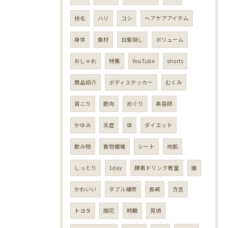
枝毛
ハリ
コシ
ヘアケアアイテム
身体
食材
白髪隠し
ボリューム
おしゃれ
特集
YouTube
shorts
商品紹介
ボディステッカー
むくみ
首こり
筋肉
めぐり
美容師
かゆみ
炎症
体
ダイエット
飲み物
食物繊維
シート
地肌
しっとり
1day
酵素ドリンク教室
猫
かわいい
ダブル補修
長崎
方言
トヨタ
開花
時期
見頃