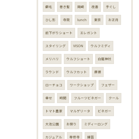
癖毛
巻き髪
岡崎
改善
手ぐし
ひし形
寺院
lunch
東京
お正月
前下がりショート
エレガント
スタイリング
VISON
ウルフミディ
メリハリ
ウルフショート
白龍神社
ラウンド
ウルフカット
摩擦
ローチョコ
ワークショップ
フェザー
幸せ
時間
フルーツビネガー
クール
トマト農家
マルゲリータ
ビネガー
大池公園
お祭り
ミディーロング
カジュアル
専修寺
練習