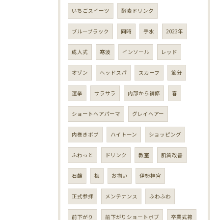
いちごスイーツ
酵素ドリンク
ブルーブラック
同時
手水
2023年
成人式
寒波
インソール
レッド
オゾン
ヘッドスパ
スカーフ
節分
選挙
サラサラ
内部から補修
春
ショートヘアパーマ
グレイヘアー
内巻きボブ
ハイトーン
ショッピング
ふわっと
ドリンク
教室
肌質改善
石鹸
梅
お揃い
伊勢神宮
正式参拝
メンテナンス
ふわふわ
前下がり
前下がりショートボブ
卒業式袴