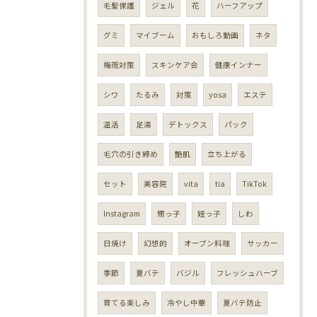
毛髪保護
ジェル
花
ハーフアップ
グミ
マイブーム
おもしろ動画
ネタ
梅雨対策
スキンケア会
健康インナー
シワ
たるみ
対策
yosa
エステ
温活
足湯
デトックス
パック
毛穴の引き締め
艶肌
立ち上がる
セット
美容院
vita
tia
TikTok
Instagram
甥っ子
姪っ子
しわ
日焼け
幻想的
オーブン料理
サッカー
季節
夏バテ
バジル
フレッシュハーブ
育てる楽しみ
冷やし中華
夏バテ防止