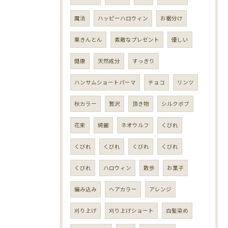
魔法
ハッピーハロウィン
お裾分け
栗きんとん
素敵なプレゼント
優しい
健康
天然成分
すっきり
ハンサムショートパーマ
チョコ
リンツ
秋カラー
贅沢
頂き物
シルクボブ
花束
綺麗
ネオウルフ
くびれ
くびれ
くびれ
くびれ
くびれ
くびれ
ハロウィン
散歩
お菓子
編み込み
ヘアカラー
アレンジ
刈り上げ
刈り上げショート
白髪染め