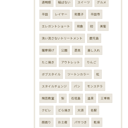
透明感
結ばない
スイーツ
グルメ
半田
レイヤー
和菓子
半田市
エレガントショート
和食
初
美髪
洗い流さないトリートメント
鹿児島
薩摩揚げ
公園
遊具
差し入れ
たこ焼き
アウトレット
りんご
ボブスタイル
ツートンカラー
虹
スタイルチェンジ
パン
モンステラ
陶芸教室
梨
石垣島
温泉
三重県
クビレ
どら焼き
大須
名駅
顔周り
お土産
パサつき
乾燥