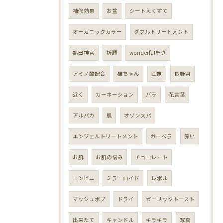
補修効果
お盆
シートえくすて
オーガニックカラー
ダブルトリートメント
熱田神宮
祈願
wonderfulチタ
アミノ酸配合
猫ちゃん
画像
長野県
近く
カーネーション
バラ
花言葉
アルパカ
肌
オゾンスパ
エンジェルトリートメント
ガーベラ
赤い
お肌
お肌の悩み
チョコレート
コンビニ
ミラーロイド
レボル
マッシュボブ
ドライ
ガーリックトースト
出来たて
キャンドル
キラキラ
写真