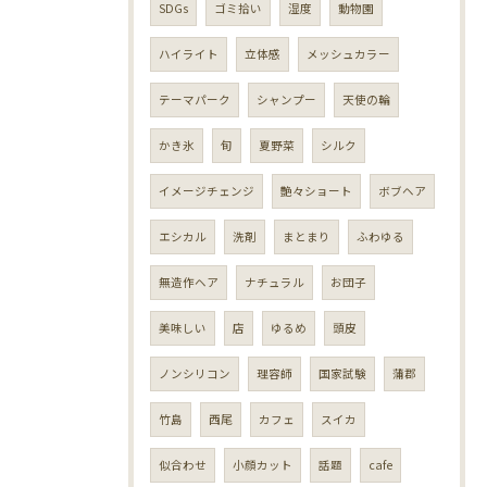
SDGs
ゴミ拾い
湿度
動物園
ハイライト
立体感
メッシュカラー
テーマパーク
シャンプー
天使の輪
かき氷
旬
夏野菜
シルク
イメージチェンジ
艶々ショート
ボブヘア
エシカル
洗剤
まとまり
ふわゆる
無造作ヘア
ナチュラル
お団子
美味しい
店
ゆるめ
頭皮
ノンシリコン
理容師
国家試験
蒲郡
竹島
西尾
カフェ
スイカ
似合わせ
小顔カット
話題
cafe