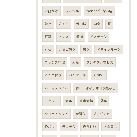
お出かけ
ツルツル
Wonderfulなお店
襟足
さくら
犬山城
国宝
桜
京都
メンズ
植物
イメチェン
クセ
いちご狩り
祭り
ドライフルーツ
フランス料理
大阪
ワンダフルなお店
イチゴ狩り
パンケーキ
REVISH
パーマスタイル
切りっぱなしボブ前髪なし
アッシュ
素敵
重点清掃
効果
ショートカット
練習会
プレゼント
艶ボブ
ランチ会
夏らしい
お食事会