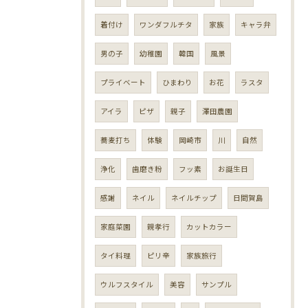
着付け
ワンダフルチタ
家族
キャラ弁
男の子
幼稚園
韓国
風景
プライベート
ひまわり
お花
ラスタ
アイラ
ピザ
親子
澤田農園
蕎麦打ち
体験
岡崎市
川
自然
浄化
歯磨き粉
フッ素
お誕生日
感謝
ネイル
ネイルチップ
日間賀島
家庭菜園
親孝行
カットカラー
タイ料理
ピリ辛
家族旅行
ウルフスタイル
美容
サンプル