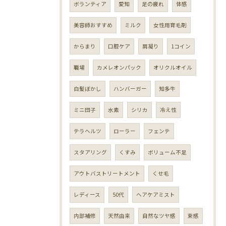
ボランティア
愛知
足の疲れ
体感
美容師おすすめ
ミルク
女性用育毛剤
からまり
口腔ケア
肩凝り
1コイン
職場
カメレオンパック
オリクルオイル
白髪ぼかし
ハンバーガー
知多牛
ミニ団子
水素
シリカ
冷え性
テラヘルツ
ローラー
フェンテ
スタアリング
くすみ
ボリューム不足
アウトバストリートメント
くせ毛
レディース
50代
ヘアケアミスト
内部補修
天然由来
自然なツヤ感
束感