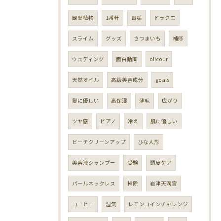
観葉植物
1番軒
電話
ドラクエ
スライム
グッズ
さつまいも
補修
ウェディング
面白動画
olicour
天然オイル
高級美容成分
goals
髪に優しい
高保湿
薄毛
広がり
ツヤ感
ピアノ
冷え
肌に優しい
ビーチクリーンアップ
ひな人形
美容液シャンプー
受験
頭皮ケア
パールネックレス
掃除
岩津天満宮
コーヒー
湿気
レモンコインチャレンジ