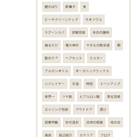
鯉のぼり
新舞子
魚
ビーチクリーンナップ
ネオフウル
ラグーンスパ
安眠効果
休日の趣味
被るだけ
椿大神社
やきもの散歩道
朝
髪のケア
ヘアセット
ラスター
アルガンオイル
オーガニックワックス
ハイレイヤー
生活
時短
トーンアップ
世界一
ツヤ肌
ヒアルロン酸
育毛効果
エイジング効果
アウトドア
遊び
授業参観
砂の造形
日頃の感謝
母の日
焼肉
自己紹介
カナリア
ブログ