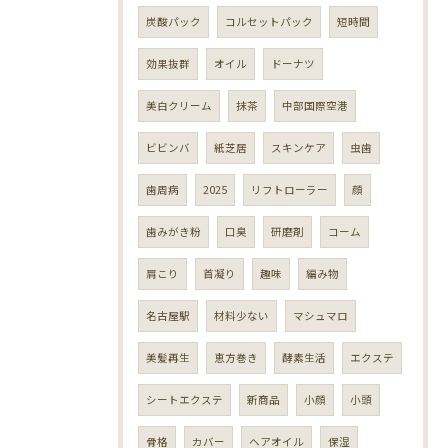
炭酸パック
コルセットパック
短時間
効果抜群
オイル
ドーナツ
美白クリーム
抹茶
中部国際空港
ビビンバ
紙芝居
スキンケア
虫歯
歯周病
2025
リフトローラー
顔
歯みがき粉
口臭
研磨剤
コーム
肩こり
首凝り
趣味
編み物
名古屋駅
材料少ない
マシュマロ
美髪再生
恵方巻き
酵素生活
エクステ
シートエクステ
新商品
小顔
小頭
骨格
カバー
ヘアオイル
保湿