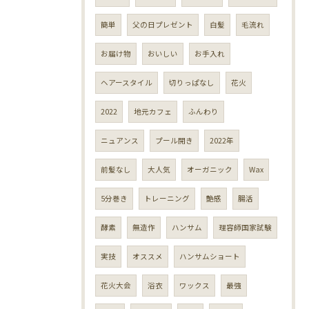
簡単
父の日プレゼント
白髪
毛流れ
お届け物
おいしい
お手入れ
ヘアースタイル
切りっぱなし
花火
2022
地元カフェ
ふんわり
ニュアンス
プール開き
2022年
前髪なし
大人気
オーガニック
Wax
5分巻き
トレーニング
艶感
腸活
酵素
無造作
ハンサム
理容師国家試験
実技
オススメ
ハンサムショート
花火大会
浴衣
ワックス
最強