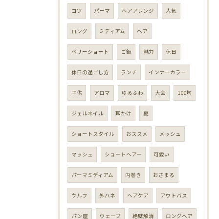
コツ
パーマ
ヘアアレンジ
人気
ロング
ミディアム
ヘア
ベリーショート
ご飯
魅力
休日
休日の過ごし方
ランチ
インナーカラー
子供
アロマ
ゆるふわ
大会
100均
ジェルネイル
耳かけ
夏
ショートスタイル
おススメ
メッシュ
マッシュ
ショートヘアー
可愛い
パーマミディアム
内巻き
おさまる
ウルフ
外ハネ
ヘアケア
アウトバス
パン屋
ウェーブ
絶壁解消
ロングヘア