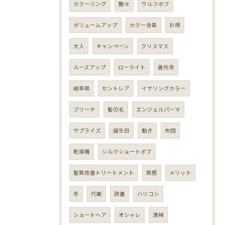
カラーリング
艶々
ウルフボブ
ボリュームアップ
カラー会員
お得
大人
キャンペーン
クリスマス
ルーズアップ
ローライト
善光寺
岐阜県
セントレア
イヤリングカラー
ブリーチ
髪の毛
エンジェルパーマ
サプライズ
誕生日
動き
布団
乾燥機
シルクショートボブ
髪質改善トリートメント
質感
メリット
冬
代謝
読書
ハリコシ
ショートヘア
オシャレ
清掃