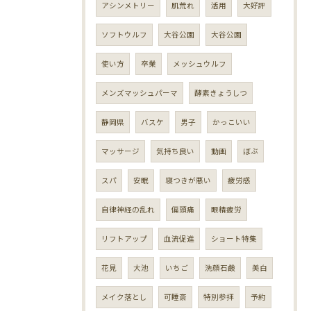
アシンメトリー
肌荒れ
活用
大好評
ソフトウルフ
大谷公園
大谷公園
使い方
卒業
メッシュウルフ
メンズマッシュパーマ
酵素きょうしつ
静岡県
バスケ
男子
かっこいい
マッサージ
気持ち良い
動画
ぼぶ
スパ
安眠
寝つきが悪い
疲労感
自律神経の乱れ
偏頭痛
眼精疲労
リフトアップ
血流促進
ショート特集
花見
大池
いちご
洗顔石鹸
美白
メイク落とし
可睡斎
特別参拝
予約