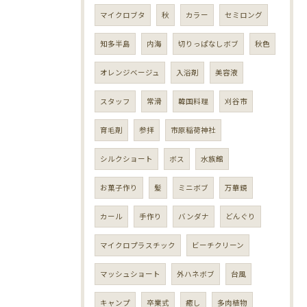
マイクロブタ
秋
カラー
セミロング
知多半島
内海
切りっぱなしボブ
秋色
オレンジベージュ
入浴剤
美容液
スタッフ
常滑
韓国料理
刈谷市
育毛剤
参拝
市原稲荷神社
シルクショート
ボス
水族館
お菓子作り
髪
ミニボブ
万華鏡
カール
手作り
バンダナ
どんぐり
マイクロプラスチック
ビーチクリーン
マッシュショート
外ハネボブ
台風
キャンプ
卒業式
癒し
多肉植物