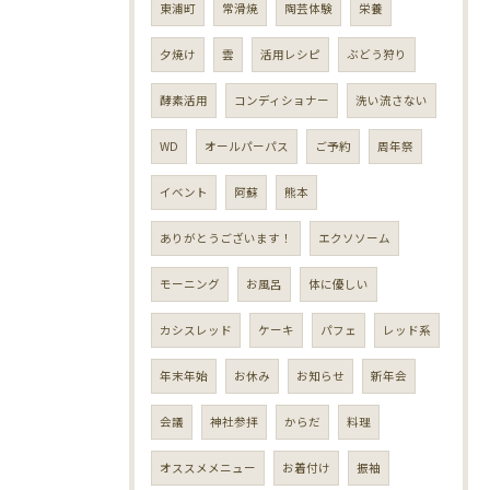
東浦町
常滑焼
陶芸体験
栄養
夕焼け
雲
活用レシピ
ぶどう狩り
酵素活用
コンディショナー
洗い流さない
WD
オールパーパス
ご予約
周年祭
イベント
阿蘇
熊本
ありがとうございます！
エクソソーム
モーニング
お風呂
体に優しい
カシスレッド
ケーキ
パフェ
レッド系
年末年始
お休み
お知らせ
新年会
会議
神社参拝
からだ
料理
オススメメニュー
お着付け
振袖