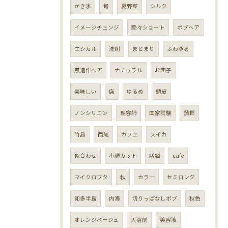
かき氷
旬
夏野菜
シルク
イメージチェンジ
艶々ショート
ボブヘア
エシカル
洗剤
まとまり
ふわゆる
無造作ヘア
ナチュラル
お団子
美味しい
店
ゆるめ
頭皮
ノンシリコン
理容師
国家試験
蒲郡
竹島
西尾
カフェ
スイカ
似合わせ
小顔カット
話題
cafe
マイクロブタ
秋
カラー
セミロング
知多半島
内海
切りっぱなしボブ
秋色
オレンジベージュ
入浴剤
美容液