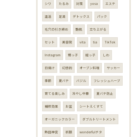
シワ
たるみ
対策
yosa
エステ
温活
足湯
デトックス
パック
毛穴の引き締め
艶肌
立ち上がる
セット
美容院
vita
tia
TikTok
Instagram
甥っ子
姪っ子
しわ
日焼け
幻想的
オーブン料理
サッカー
季節
夏バテ
バジル
フレッシュハーブ
育てる楽しみ
冷やし中華
夏バテ防止
補修効果
お盆
シートえくすて
オーガニックカラー
ダブルトリートメント
熱田神宮
祈願
wonderfulチタ