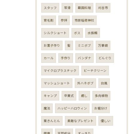
スタッフ
常滑
韓国料理
刈谷市
育毛剤
参拝
市原稲荷神社
シルクショート
ボス
水族館
お菓子作り
髪
ミニボブ
万華鏡
カール
手作り
バンダナ
どんぐり
マイクロプラスチック
ビーチクリーン
マッシュショート
外ハネボブ
台風
キャンプ
卒業式
癒し
多肉植物
魔法
ハッピーハロウィン
お裾分け
栗きんとん
素敵なプレゼント
優しい
健康
天然成分
すっきり