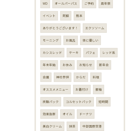
WD
オールパーパス
ご予約
周年祭
イベント
阿蘇
熊本
ありがとうございます！
エクソソーム
モーニング
お風呂
体に優しい
カシスレッド
ケーキ
パフェ
レッド系
年末年始
お休み
お知らせ
新年会
会議
神社参拝
からだ
料理
オススメメニュー
お着付け
振袖
炭酸パック
コルセットパック
短時間
効果抜群
オイル
ドーナツ
美白クリーム
抹茶
中部国際空港