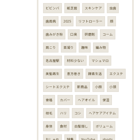
ビビンバ
紙芝居
スキンケア
虫歯
歯周病
2025
リフトローラー
顔
歯みがき粉
口臭
研磨剤
コーム
肩こり
首凝り
趣味
編み物
名古屋駅
材料少ない
マシュマロ
美髪再生
恵方巻き
酵素生活
エクステ
シートエクステ
新商品
小顔
小頭
骨格
カバー
ヘアオイル
保湿
枝毛
ハリ
コシ
ヘアケアアイテム
身体
食材
白髪隠し
ボリューム
おしゃれ
特集
YouTube
shorts