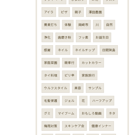
アイラ
ピザ
親子
澤田農園
蕎麦打ち
体験
岡崎市
川
自然
浄化
歯磨き粉
フッ素
お誕生日
感謝
ネイル
ネイルチップ
日間賀島
家庭菜園
親孝行
カットカラー
タイ料理
ピリ辛
家族旅行
ウルフスタイル
美容
サンプル
毛髪保護
ジェル
花
ハーフアップ
グミ
マイブーム
おもしろ動画
ネタ
梅雨対策
スキンケア会
健康インナー