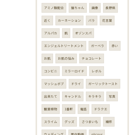
アミノ酸配合
猫ちゃん
画像
長野県
近く
カーネーション
バラ
花言葉
アルパカ
肌
オゾンスパ
エンジェルトリートメント
ガーベラ
赤い
お肌
お肌の悩み
チョコレート
コンビニ
ミラーロイド
レボル
マッシュボブ
ドライ
ガーリックトースト
出来たて
キャンドル
キラキラ
写真
観葉植物
1番軒
電話
ドラクエ
スライム
グッズ
さつまいも
補修
ウェディング
面白動画
olicour