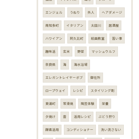
エンジェル
うねり
外人
ヘアダメージ
南知多町
イタリアン
太田川
居酒屋
ハワイアン
阿久比町
絵画教室
習い事
趣味活
玄米
野菜
マッシュウルフ
奈良県
海
海水浴場
エレガントレイヤーボブ
御在所
ロープウェイ
レシピ
スタイリング剤
東浦町
常滑焼
陶芸体験
栄養
夕焼け
雲
活用レシピ
ぶどう狩り
酵素活用
コンディショナー
洗い流さない