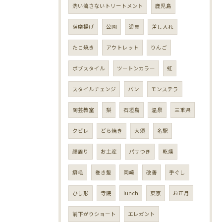
洗い流さないトリートメント
鹿児島
薩摩揚げ
公園
遊具
差し入れ
たこ焼き
アウトレット
りんご
ボブスタイル
ツートンカラー
虹
スタイルチェンジ
パン
モンステラ
陶芸教室
梨
石垣島
温泉
三重県
クビレ
どら焼き
大須
名駅
顔周り
お土産
パサつき
乾燥
癖毛
巻き髪
岡崎
改善
手ぐし
ひし形
寺院
lunch
東京
お正月
前下がりショート
エレガント