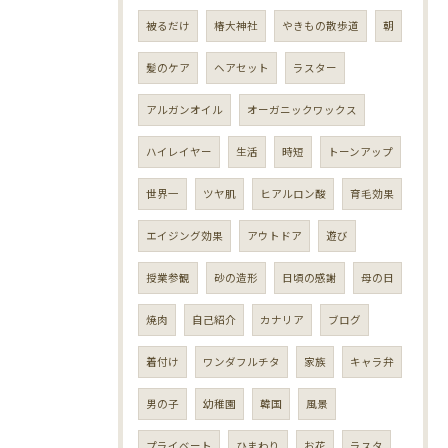
被るだけ
椿大神社
やきもの散歩道
朝
髪のケア
ヘアセット
ラスター
アルガンオイル
オーガニックワックス
ハイレイヤー
生活
時短
トーンアップ
世界一
ツヤ肌
ヒアルロン酸
育毛効果
エイジング効果
アウトドア
遊び
授業参観
砂の造形
日頃の感謝
母の日
焼肉
自己紹介
カナリア
ブログ
着付け
ワンダフルチタ
家族
キャラ弁
男の子
幼稚園
韓国
風景
プライベート
ひまわり
お花
ラスタ