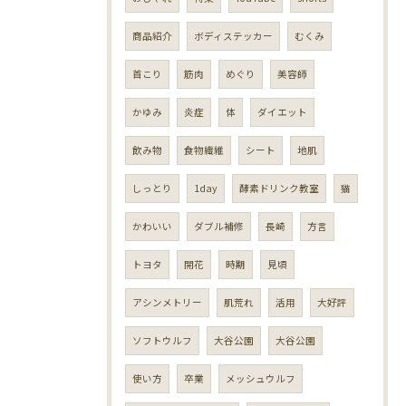
商品紹介
ボディステッカー
むくみ
首こり
筋肉
めぐり
美容師
かゆみ
炎症
体
ダイエット
飲み物
食物繊維
シート
地肌
しっとり
1day
酵素ドリンク教室
猫
かわいい
ダブル補修
長崎
方言
トヨタ
開花
時期
見頃
アシンメトリー
肌荒れ
活用
大好評
ソフトウルフ
大谷公園
大谷公園
使い方
卒業
メッシュウルフ