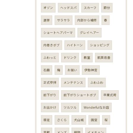
オゾン
ヘッドスパ
スカーフ
節分
選挙
サラサラ
内部から補修
春
ショートヘアパーマ
グレイヘアー
内巻きボブ
ハイトーン
ショッピング
ふわっと
ドリンク
教室
肌質改善
石鹸
梅
お揃い
伊勢神宮
正式参拝
メンテナンス
ふわふわ
前下がり
前下がりショートボブ
卒業式袴
お出かけ
ツルツル
Wonderfulなお店
襟足
さくら
犬山城
国宝
桜
京都
メンズ
植物
イメチェン