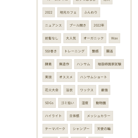
2022
地元カフェ
ふんわり
ニュアンス
プール開き
2022年
前髪なし
大人気
オーガニック
Wax
5分巻き
トレーニング
艶感
腸活
酵素
無造作
ハンサム
理容師国家試験
実技
オススメ
ハンサムショート
花火大会
浴衣
ワックス
最強
SDGs
ゴミ拾い
湿度
動物園
ハイライト
立体感
メッシュカラー
テーマパーク
シャンプー
天使の輪