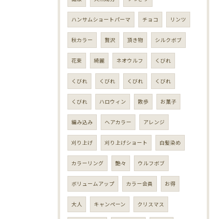
ハンサムショートパーマ
チョコ
リンツ
秋カラー
贅沢
頂き物
シルクボブ
花束
綺麗
ネオウルフ
くびれ
くびれ
くびれ
くびれ
くびれ
くびれ
ハロウィン
散歩
お菓子
編み込み
ヘアカラー
アレンジ
刈り上げ
刈り上げショート
白髪染め
カラーリング
艶々
ウルフボブ
ボリュームアップ
カラー会員
お得
大人
キャンペーン
クリスマス