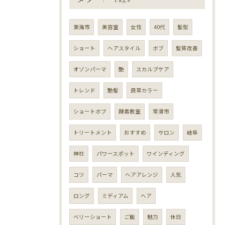
東海市
美容室
女性
40代
髪型
ショート
ヘアスタイル
ボブ
髪質改善
オゾンパーマ
艶
スカルプケア
トレンド
艶髪
良草カラー
ショートボブ
酵素教室
常滑市
トリートメント
おすすめ
サロン
岐阜
神社
パワースポット
ワインディング
コツ
パーマ
ヘアアレンジ
人気
ロング
ミディアム
ヘア
ベリーショート
ご飯
魅力
休日