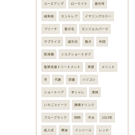
ルーズアップ
ローライト
善光寺
岐阜県
セントレア
イヤリングカラー
ブリーチ
髪の毛
エンジェルパーマ
サプライズ
誕生日
動き
布団
乾燥機
シルクショートボブ
髪質改善トリートメント
質感
メリット
冬
代謝
読書
ハリコシ
ショートヘア
オシャレ
清掃
いちごスイーツ
酵素ドリンク
ブルーブラック
同時
手水
2023年
成人式
寒波
インソール
レッド