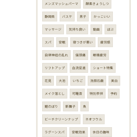
メンズマッシュパーマ
酵素きょうしつ
静岡県
バスケ
男子
かっこいい
マッサージ
気持ち良い
動画
ぼぶ
スパ
安眠
寝つきが悪い
疲労感
自律神経の乱れ
偏頭痛
眼精疲労
リフトアップ
血流促進
ショート特集
花見
大池
いちご
洗顔石鹸
美白
メイク落とし
可睡斎
特別参拝
予約
鯉のぼり
新舞子
魚
ビーチクリーンナップ
ネオフウル
ラグーンスパ
安眠効果
休日の趣味