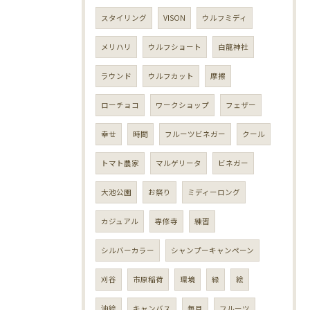
スタイリング
VISON
ウルフミディ
メリハリ
ウルフショート
白龍神社
ラウンド
ウルフカット
摩擦
ローチョコ
ワークショップ
フェザー
幸せ
時間
フルーツビネガー
クール
トマト農家
マルゲリータ
ビネガー
大池公園
お祭り
ミディーロング
カジュアル
専修寺
練習
シルバーカラー
シャンプーキャンペーン
刈谷
市原稲荷
環境
緑
絵
油絵
キャンバス
毎月
フルーツ