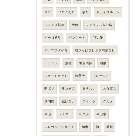
クセ
いちご狩り
祭り
ドライフルーツ
フランス料理
大阪
ワンダフルなお店
イチゴ狩り
パンケーキ
REVISH
パーマスタイル
切りっぱなしボブ前髪なし
アッシュ
素敵
重点清掃
効果
ショートカット
練習会
プレゼント
艶ボブ
ランチ会
夏らしい
お食事会
透明感
結ばない
スイーツ
グルメ
半田
レイヤー
和菓子
半田市
エレガントショート
和食
初
美髪