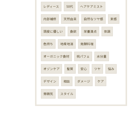
レディース
50代
ヘアケアミスト
内部補修
天然由来
自然なツヤ感
束感
頭皮に優しい
食欲
栄養満点
体調
色持ち
地産地消
発酵料理
オーガニック食材
桃パフェ
水分量
オゾンケア
髪質
安心
ツヤ
悩み
デザイン
相談
ダメージ
ケア
雰囲気
スタイル