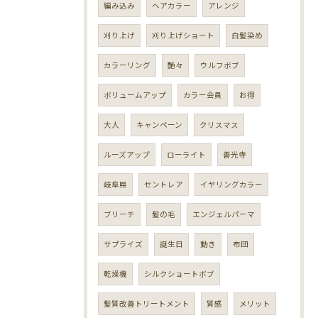
編み込み
ヘアカラー
アレンジ
刈り上げ
刈り上げショート
白髪染め
カラーリング
艶々
ウルフボブ
ボリュームアップ
カラー会員
お得
大人
キャンペーン
クリスマス
ルーズアップ
ローライト
善光寺
岐阜県
セントレア
イヤリングカラー
ブリーチ
髪の毛
エンジェルパーマ
サプライズ
誕生日
動き
布団
乾燥機
シルクショートボブ
髪質改善トリートメント
質感
メリット