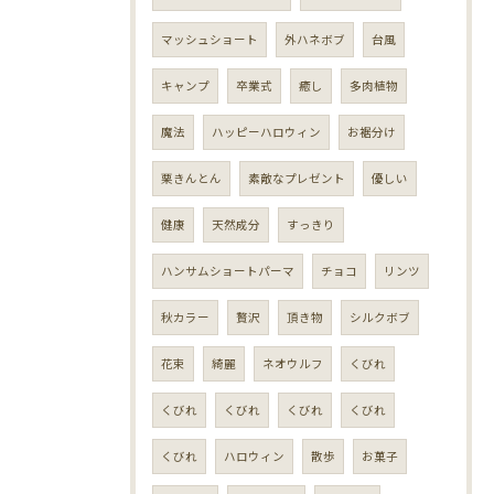
マッシュショート
外ハネボブ
台風
キャンプ
卒業式
癒し
多肉植物
魔法
ハッピーハロウィン
お裾分け
栗きんとん
素敵なプレゼント
優しい
健康
天然成分
すっきり
ハンサムショートパーマ
チョコ
リンツ
秋カラー
贅沢
頂き物
シルクボブ
花束
綺麗
ネオウルフ
くびれ
くびれ
くびれ
くびれ
くびれ
くびれ
ハロウィン
散歩
お菓子