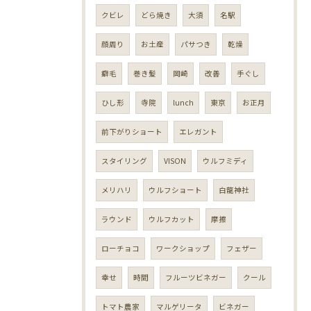
クビレ
どら焼き
大須
名駅
顔周り
お土産
パサつき
乾燥
癖毛
巻き髪
岡崎
改善
手ぐし
ひし形
寺院
lunch
東京
お正月
前下がりショート
エレガント
スタイリング
VISON
ウルフミディ
メリハリ
ウルフショート
白龍神社
ラウンド
ウルフカット
摩擦
ローチョコ
ワークショップ
フェザー
幸せ
時間
フルーツビネガー
クール
トマト農家
マルゲリータ
ビネガー