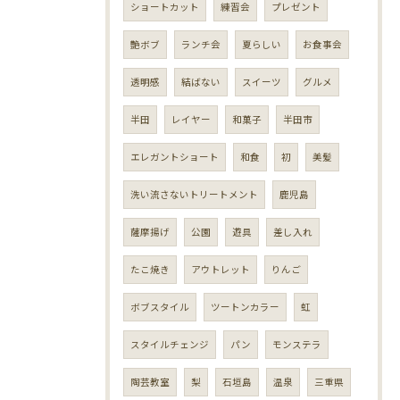
ショートカット
練習会
プレゼント
艶ボブ
ランチ会
夏らしい
お食事会
透明感
結ばない
スイーツ
グルメ
半田
レイヤー
和菓子
半田市
エレガントショート
和食
初
美髪
洗い流さないトリートメント
鹿児島
薩摩揚げ
公園
遊具
差し入れ
たこ焼き
アウトレット
りんご
ボブスタイル
ツートンカラー
虹
スタイルチェンジ
パン
モンステラ
陶芸教室
梨
石垣島
温泉
三重県