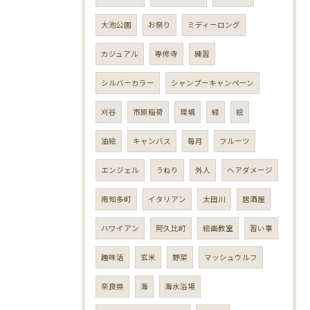
大池公園
お祭り
ミディーロング
カジュアル
専修寺
練習
シルバーカラー
シャンプーキャンペーン
刈谷
市原稲荷
環境
緑
絵
油絵
キャンバス
毎月
フルーツ
エンジェル
うねり
外人
ヘアダメージ
南知多町
イタリアン
太田川
居酒屋
ハワイアン
阿久比町
絵画教室
習い事
趣味活
玄米
野菜
マッシュウルフ
奈良県
海
海水浴場