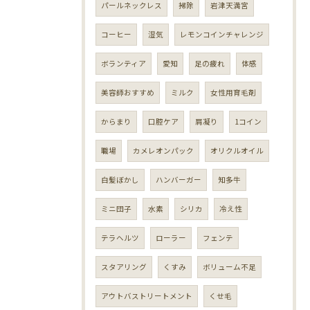
パールネックレス
掃除
岩津天満宮
コーヒー
湿気
レモンコインチャレンジ
ボランティア
愛知
足の疲れ
体感
美容師おすすめ
ミルク
女性用育毛剤
からまり
口腔ケア
肩凝り
1コイン
職場
カメレオンパック
オリクルオイル
白髪ぼかし
ハンバーガー
知多牛
ミニ団子
水素
シリカ
冷え性
テラヘルツ
ローラー
フェンテ
スタアリング
くすみ
ボリューム不足
アウトバストリートメント
くせ毛