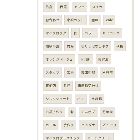
竹島
西尾
カフェ
スイカ
似合わせ
小顔カット
話題
cafe
マイクロブタ
秋
カラー
セミロング
知多半島
内海
切りっぱなしボブ
秋色
オレンジベージュ
入浴剤
美容液
スタッフ
常滑
韓国料理
刈谷市
育毛剤
参拝
市原稲荷神社
シルクショート
ボス
水族館
お菓子作り
髪
ミニボブ
万華鏡
カール
手作り
バンダナ
どんぐり
マイクロプラスチック
ビーチクリーン