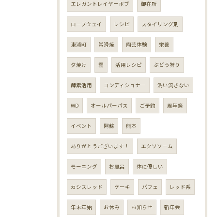
エレガントレイヤーボブ
御在所
ロープウェイ
レシピ
スタイリング剤
東浦町
常滑焼
陶芸体験
栄養
夕焼け
雲
活用レシピ
ぶどう狩り
酵素活用
コンディショナー
洗い流さない
WD
オールパーパス
ご予約
周年祭
イベント
阿蘇
熊本
ありがとうございます！
エクソソーム
モーニング
お風呂
体に優しい
カシスレッド
ケーキ
パフェ
レッド系
年末年始
お休み
お知らせ
新年会