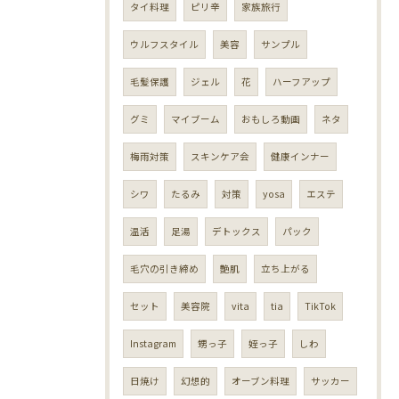
タイ料理
ピリ辛
家族旅行
ウルフスタイル
美容
サンプル
毛髪保護
ジェル
花
ハーフアップ
グミ
マイブーム
おもしろ動画
ネタ
梅雨対策
スキンケア会
健康インナー
シワ
たるみ
対策
yosa
エステ
温活
足湯
デトックス
パック
毛穴の引き締め
艶肌
立ち上がる
セット
美容院
vita
tia
TikTok
Instagram
甥っ子
姪っ子
しわ
日焼け
幻想的
オーブン料理
サッカー