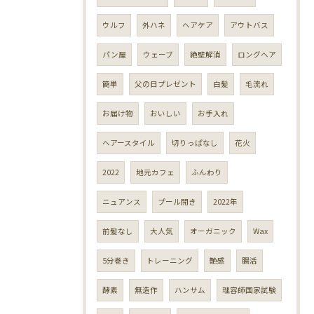
ウルフ
外ハネ
ヘアケア
アウトバス
パン屋
ウェーブ
絶壁解消
ロングヘア
簡単
父の日プレゼント
白髪
毛流れ
お届け物
おいしい
お手入れ
ヘアースタイル
切りっぱなし
花火
2022
地元カフェ
ふんわり
ニュアンス
プール開き
2022年
前髪なし
大人気
オーガニック
Wax
5分巻き
トレーニング
艶感
腸活
酵素
無造作
ハンサム
理容師国家試験