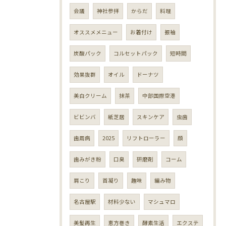
会議
神社参拝
からだ
料理
オススメメニュー
お着付け
振袖
炭酸パック
コルセットパック
短時間
効果抜群
オイル
ドーナツ
美白クリーム
抹茶
中部国際空港
ビビンバ
紙芝居
スキンケア
虫歯
歯周病
2025
リフトローラー
顔
歯みがき粉
口臭
研磨剤
コーム
肩こり
首凝り
趣味
編み物
名古屋駅
材料少ない
マシュマロ
美髪再生
恵方巻き
酵素生活
エクステ