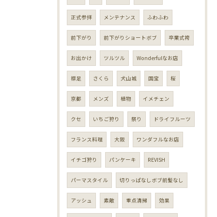
正式参拝
メンテナンス
ふわふわ
前下がり
前下がりショートボブ
卒業式袴
お出かけ
ツルツル
Wonderfulなお店
襟足
さくら
犬山城
国宝
桜
京都
メンズ
植物
イメチェン
クセ
いちご狩り
祭り
ドライフルーツ
フランス料理
大阪
ワンダフルなお店
イチゴ狩り
パンケーキ
REVISH
パーマスタイル
切りっぱなしボブ前髪なし
アッシュ
素敵
重点清掃
効果