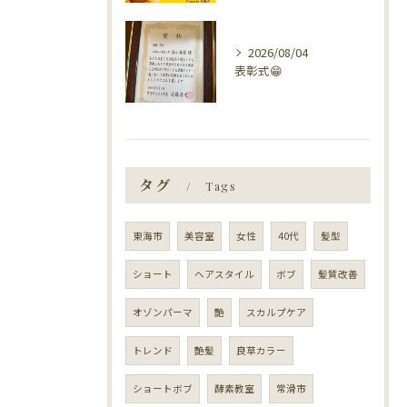
2026/08/04
表彰式😁
タグ
Tags
東海市
美容室
女性
40代
髪型
ショート
ヘアスタイル
ボブ
髪質改善
オゾンパーマ
艶
スカルプケア
トレンド
艶髪
良草カラー
ショートボブ
酵素教室
常滑市