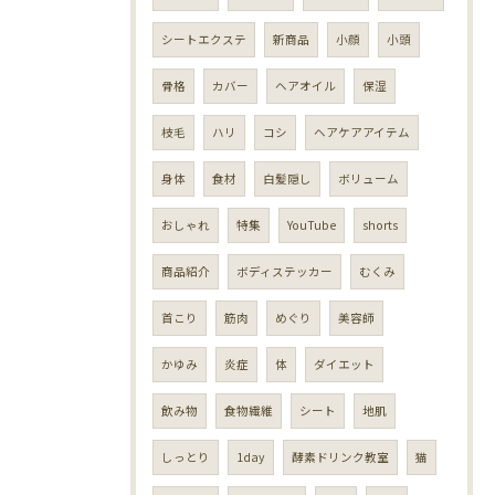
シートエクステ
新商品
小顔
小頭
骨格
カバー
ヘアオイル
保湿
枝毛
ハリ
コシ
ヘアケアアイテム
身体
食材
白髪隠し
ボリューム
おしゃれ
特集
YouTube
shorts
商品紹介
ボディステッカー
むくみ
首こり
筋肉
めぐり
美容師
かゆみ
炎症
体
ダイエット
飲み物
食物繊維
シート
地肌
しっとり
1day
酵素ドリンク教室
猫