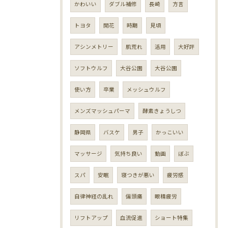
かわいい
ダブル補修
長崎
方言
トヨタ
開花
時期
見頃
アシンメトリー
肌荒れ
活用
大好評
ソフトウルフ
大谷公園
大谷公園
使い方
卒業
メッシュウルフ
メンズマッシュパーマ
酵素きょうしつ
静岡県
バスケ
男子
かっこいい
マッサージ
気持ち良い
動画
ぼぶ
スパ
安眠
寝つきが悪い
疲労感
自律神経の乱れ
偏頭痛
眼精疲労
リフトアップ
血流促進
ショート特集