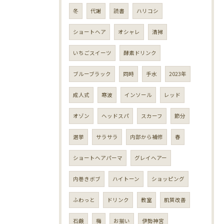
冬
代謝
読書
ハリコシ
ショートヘア
オシャレ
清掃
いちごスイーツ
酵素ドリンク
ブルーブラック
同時
手水
2023年
成人式
寒波
インソール
レッド
オゾン
ヘッドスパ
スカーフ
節分
選挙
サラサラ
内部から補修
春
ショートヘアパーマ
グレイヘアー
内巻きボブ
ハイトーン
ショッピング
ふわっと
ドリンク
教室
肌質改善
石鹸
梅
お揃い
伊勢神宮