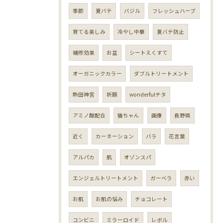
季節
夏バテ
バジル
フレッシュハーブ
育てる楽しみ
冷やし中華
夏バテ防止
補修効果
お盆
シートえくすて
オーガニックカラー
ダブルトリートメント
熱田神宮
祈願
wonderfulチタ
アミノ酸配合
猫ちゃん
画像
長野県
近く
カーネーション
バラ
花言葉
アルパカ
肌
オゾンスパ
エンジェルトリートメント
ガーベラ
赤い
お肌
お肌の悩み
チョコレート
コンビニ
ミラーロイド
レボル