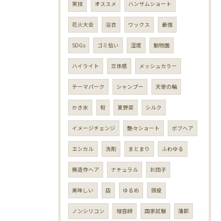
実技
オススメ
ハンサムショート
花火大会
浴衣
ワックス
最強
SDGs
ゴミ拾い
湿度
動物園
ハイライト
立体感
メッシュカラー
テーマパーク
シャンプー
天使の輪
かき氷
旬
夏野菜
シルク
イメージチェンジ
艶々ショート
ボブヘア
エシカル
洗剤
まとまり
ふわゆる
無造作ヘア
ナチュラル
お団子
美味しい
店
ゆるめ
頭皮
ノンシリコン
理容師
国家試験
蒲郡