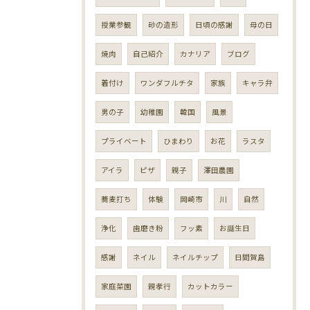
授業参観
砂の造形
日頃の感謝
母の日
焼肉
自己紹介
カナリア
ブログ
着付け
ワンダフルチタ
家族
キャラ弁
男の子
幼稚園
韓国
風景
プライベート
ひまわり
お花
ラスタ
アイラ
ピザ
親子
澤田農園
蕎麦打ち
体験
岡崎市
川
自然
浄化
歯磨き粉
フッ素
お誕生日
感謝
ネイル
ネイルチップ
日間賀島
家庭菜園
親孝行
カットカラー