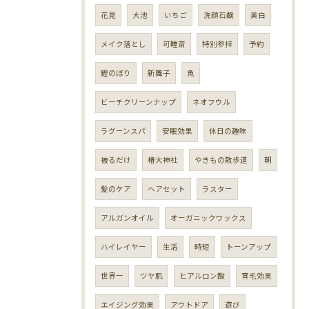
花見
大池
いちご
洗顔石鹸
美白
メイク落とし
可睡斎
特別参拝
予約
鯉のぼり
新舞子
魚
ビーチクリーンナップ
ネオフウル
ラグーンスパ
安眠効果
休日の趣味
被るだけ
椿大神社
やきもの散歩道
朝
髪のケア
ヘアセット
ラスター
アルガンオイル
オーガニックワックス
ハイレイヤー
生活
時短
トーンアップ
世界一
ツヤ肌
ヒアルロン酸
育毛効果
エイジング効果
アウトドア
遊び