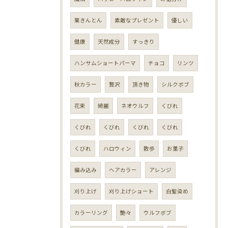
栗きんとん
素敵なプレゼント
優しい
健康
天然成分
すっきり
ハンサムショートパーマ
チョコ
リンツ
秋カラー
贅沢
頂き物
シルクボブ
花束
綺麗
ネオウルフ
くびれ
くびれ
くびれ
くびれ
くびれ
くびれ
ハロウィン
散歩
お菓子
編み込み
ヘアカラー
アレンジ
刈り上げ
刈り上げショート
白髪染め
カラーリング
艶々
ウルフボブ