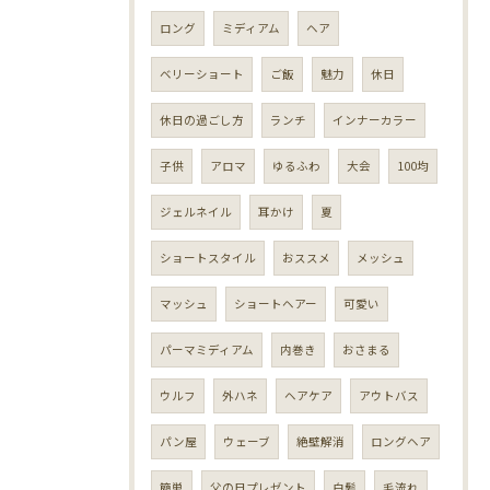
ロング
ミディアム
ヘア
ベリーショート
ご飯
魅力
休日
休日の過ごし方
ランチ
インナーカラー
子供
アロマ
ゆるふわ
大会
100均
ジェルネイル
耳かけ
夏
ショートスタイル
おススメ
メッシュ
マッシュ
ショートヘアー
可愛い
パーマミディアム
内巻き
おさまる
ウルフ
外ハネ
ヘアケア
アウトバス
パン屋
ウェーブ
絶壁解消
ロングヘア
簡単
父の日プレゼント
白髪
毛流れ