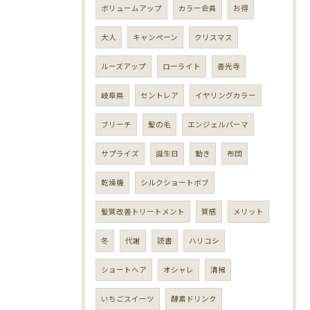
ボリュームアップ
カラー会員
お得
大人
キャンペーン
クリスマス
ルーズアップ
ローライト
善光寺
岐阜県
セントレア
イヤリングカラー
ブリーチ
髪の毛
エンジェルパーマ
サプライズ
誕生日
動き
布団
乾燥機
シルクショートボブ
髪質改善トリートメント
質感
メリット
冬
代謝
読書
ハリコシ
ショートヘア
オシャレ
清掃
いちごスイーツ
酵素ドリンク