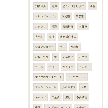
知多半島
内海
切りっぱなしボブ
秋色
オレンジベージュ
入浴剤
美容液
スタッフ
常滑
韓国料理
刈谷市
育毛剤
参拝
市原稲荷神社
シルクショート
ボス
水族館
お菓子作り
髪
ミニボブ
万華鏡
カール
手作り
バンダナ
どんぐり
マイクロプラスチック
ビーチクリーン
マッシュショート
外ハネボブ
台風
キャンプ
卒業式
癒し
多肉植物
魔法
ハッピーハロウィン
お裾分け