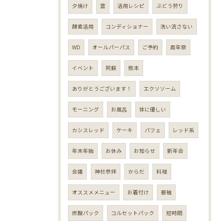
夕焼け
雲
活用レシピ
ぶどう狩り
酵素活用
コンディショナー
洗い流さない
WD
オールパーパス
ご予約
周年祭
イベント
阿蘇
熊本
ありがとうございます！
エクソソーム
モーニング
お風呂
体に優しい
カシスレッド
ケーキ
パフェ
レッド系
年末年始
お休み
お知らせ
新年会
会議
神社参拝
からだ
料理
オススメメニュー
お着付け
振袖
炭酸パック
コルセットパック
短時間