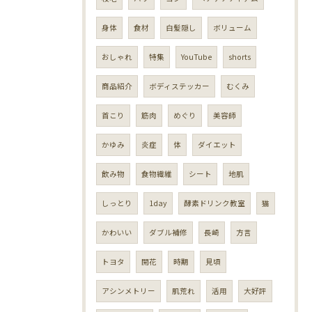
身体
食材
白髪隠し
ボリューム
おしゃれ
特集
YouTube
shorts
商品紹介
ボディステッカー
むくみ
首こり
筋肉
めぐり
美容師
かゆみ
炎症
体
ダイエット
飲み物
食物繊維
シート
地肌
しっとり
1day
酵素ドリンク教室
猫
かわいい
ダブル補修
長崎
方言
トヨタ
開花
時期
見頃
アシンメトリー
肌荒れ
活用
大好評