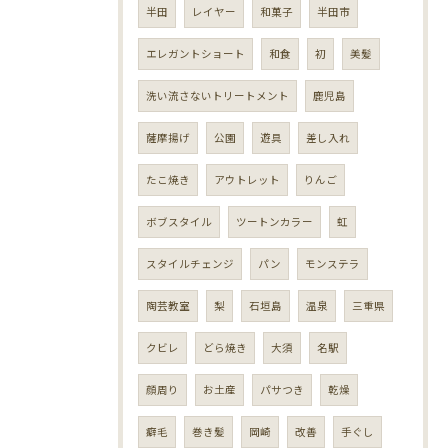
半田
レイヤー
和菓子
半田市
エレガントショート
和食
初
美髪
洗い流さないトリートメント
鹿児島
薩摩揚げ
公園
遊具
差し入れ
たこ焼き
アウトレット
りんご
ボブスタイル
ツートンカラー
虹
スタイルチェンジ
パン
モンステラ
陶芸教室
梨
石垣島
温泉
三重県
クビレ
どら焼き
大須
名駅
顔周り
お土産
パサつき
乾燥
癖毛
巻き髪
岡崎
改善
手ぐし