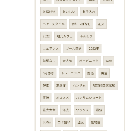
お届け物
おいしい
お手入れ
ヘアースタイル
切りっぱなし
花火
2022
地元カフェ
ふんわり
ニュアンス
プール開き
2022年
前髪なし
大人気
オーガニック
Wax
5分巻き
トレーニング
艶感
腸活
酵素
無造作
ハンサム
理容師国家試験
実技
オススメ
ハンサムショート
花火大会
浴衣
ワックス
最強
SDGs
ゴミ拾い
湿度
動物園