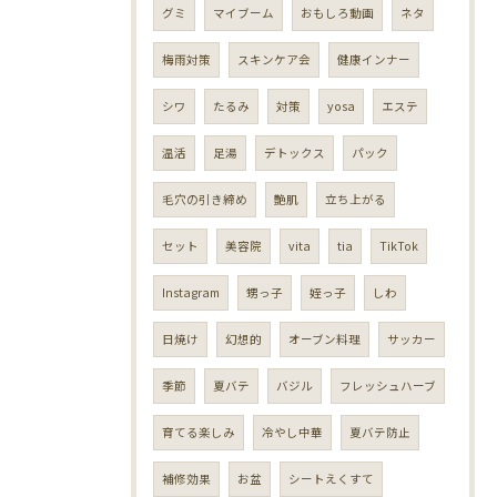
グミ
マイブーム
おもしろ動画
ネタ
梅雨対策
スキンケア会
健康インナー
シワ
たるみ
対策
yosa
エステ
温活
足湯
デトックス
パック
毛穴の引き締め
艶肌
立ち上がる
セット
美容院
vita
tia
TikTok
Instagram
甥っ子
姪っ子
しわ
日焼け
幻想的
オーブン料理
サッカー
季節
夏バテ
バジル
フレッシュハーブ
育てる楽しみ
冷やし中華
夏バテ防止
補修効果
お盆
シートえくすて