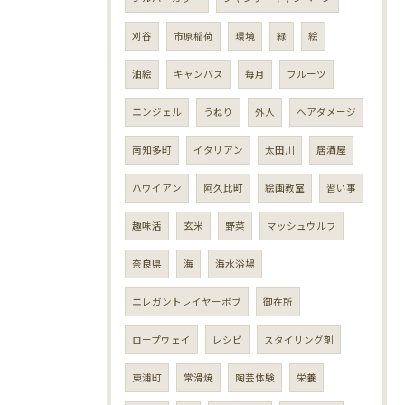
刈谷
市原稲荷
環境
緑
絵
油絵
キャンバス
毎月
フルーツ
エンジェル
うねり
外人
ヘアダメージ
南知多町
イタリアン
太田川
居酒屋
ハワイアン
阿久比町
絵画教室
習い事
趣味活
玄米
野菜
マッシュウルフ
奈良県
海
海水浴場
エレガントレイヤーボブ
御在所
ロープウェイ
レシピ
スタイリング剤
東浦町
常滑焼
陶芸体験
栄養