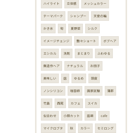
ハイライト
立体感
メッシュカラー
テーマパーク
シャンプー
天使の輪
かき氷
旬
夏野菜
シルク
イメージチェンジ
艶々ショート
ボブヘア
エシカル
洗剤
まとまり
ふわゆる
無造作ヘア
ナチュラル
お団子
美味しい
店
ゆるめ
頭皮
ノンシリコン
理容師
国家試験
蒲郡
竹島
西尾
カフェ
スイカ
似合わせ
小顔カット
話題
cafe
マイクロブタ
秋
カラー
セミロング