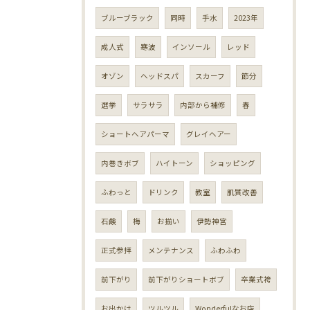
ブルーブラック
同時
手水
2023年
成人式
寒波
インソール
レッド
オゾン
ヘッドスパ
スカーフ
節分
選挙
サラサラ
内部から補修
春
ショートヘアパーマ
グレイヘアー
内巻きボブ
ハイトーン
ショッピング
ふわっと
ドリンク
教室
肌質改善
石鹸
梅
お揃い
伊勢神宮
正式参拝
メンテナンス
ふわふわ
前下がり
前下がりショートボブ
卒業式袴
お出かけ
ツルツル
Wonderfulなお店