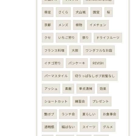
襟足
さくら
犬山城
国宝
桜
京都
メンズ
植物
イメチェン
クセ
いちご狩り
祭り
ドライフルーツ
フランス料理
大阪
ワンダフルなお店
イチゴ狩り
パンケーキ
REVISH
パーマスタイル
切りっぱなしボブ前髪なし
アッシュ
素敵
重点清掃
効果
ショートカット
練習会
プレゼント
艶ボブ
ランチ会
夏らしい
お食事会
透明感
結ばない
スイーツ
グルメ