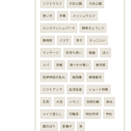
ソフトウルフ
大谷公園
大谷公園
使い方
卒業
メッシュウルフ
メンズマッシュパーマ
酵素きょうしつ
静岡県
バスケ
男子
かっこいい
マッサージ
気持ち良い
動画
ぼぶ
スパ
安眠
寝つきが悪い
疲労感
自律神経の乱れ
偏頭痛
眼精疲労
リフトアップ
血流促進
ショート特集
花見
大池
いちご
洗顔石鹸
美白
メイク落とし
可睡斎
特別参拝
予約
鯉のぼり
新舞子
魚