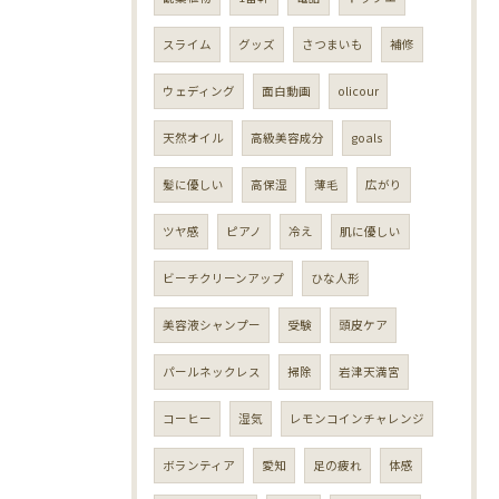
スライム
グッズ
さつまいも
補修
ウェディング
面白動画
olicour
天然オイル
高級美容成分
goals
髪に優しい
高保湿
薄毛
広がり
ツヤ感
ピアノ
冷え
肌に優しい
ビーチクリーンアップ
ひな人形
美容液シャンプー
受験
頭皮ケア
パールネックレス
掃除
岩津天満宮
コーヒー
湿気
レモンコインチャレンジ
ボランティア
愛知
足の疲れ
体感