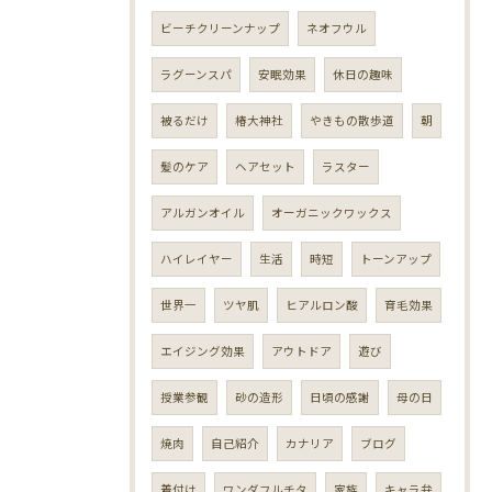
ビーチクリーンナップ
ネオフウル
ラグーンスパ
安眠効果
休日の趣味
被るだけ
椿大神社
やきもの散歩道
朝
髪のケア
ヘアセット
ラスター
アルガンオイル
オーガニックワックス
ハイレイヤー
生活
時短
トーンアップ
世界一
ツヤ肌
ヒアルロン酸
育毛効果
エイジング効果
アウトドア
遊び
授業参観
砂の造形
日頃の感謝
母の日
焼肉
自己紹介
カナリア
ブログ
着付け
ワンダフルチタ
家族
キャラ弁