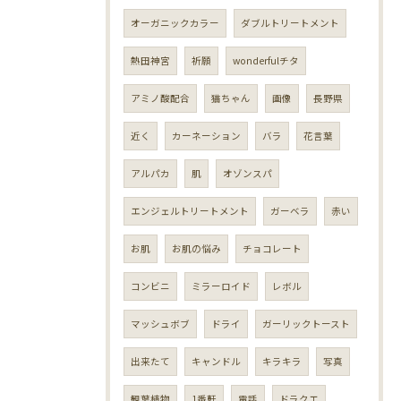
オーガニックカラー
ダブルトリートメント
熱田神宮
祈願
wonderfulチタ
アミノ酸配合
猫ちゃん
画像
長野県
近く
カーネーション
バラ
花言葉
アルパカ
肌
オゾンスパ
エンジェルトリートメント
ガーベラ
赤い
お肌
お肌の悩み
チョコレート
コンビニ
ミラーロイド
レボル
マッシュボブ
ドライ
ガーリックトースト
出来たて
キャンドル
キラキラ
写真
観葉植物
1番軒
電話
ドラクエ