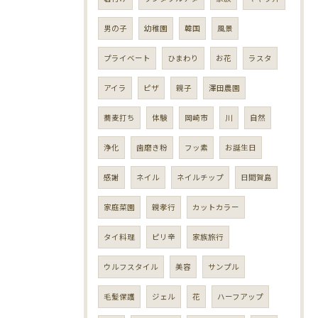
男の子
幼稚園
韓国
風景
プライベート
ひまわり
お花
ラスタ
アイラ
ピザ
親子
澤田農園
蕎麦打ち
体験
岡崎市
川
自然
浄化
歯磨き粉
フッ素
お誕生日
感謝
ネイル
ネイルチップ
日間賀島
家庭菜園
親孝行
カットカラー
タイ料理
ピリ辛
家族旅行
ウルフスタイル
美容
サンプル
毛髪保護
ジェル
花
ハーフアップ