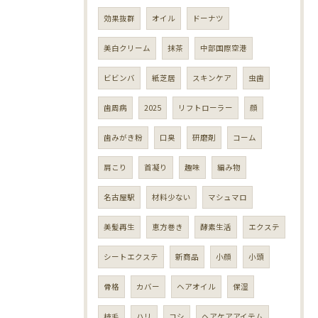
効果抜群
オイル
ドーナツ
美白クリーム
抹茶
中部国際空港
ビビンバ
紙芝居
スキンケア
虫歯
歯周病
2025
リフトローラー
顔
歯みがき粉
口臭
研磨剤
コーム
肩こり
首凝り
趣味
編み物
名古屋駅
材料少ない
マシュマロ
美髪再生
恵方巻き
酵素生活
エクステ
シートエクステ
新商品
小顔
小頭
骨格
カバー
ヘアオイル
保湿
枝毛
ハリ
コシ
ヘアケアアイテム