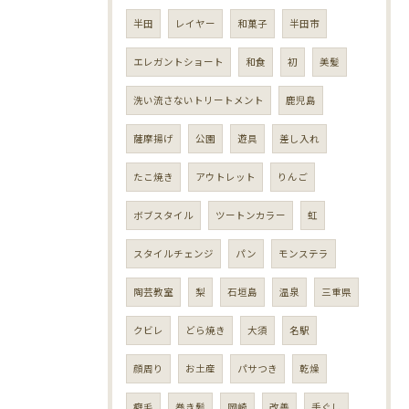
半田
レイヤー
和菓子
半田市
エレガントショート
和食
初
美髪
洗い流さないトリートメント
鹿児島
薩摩揚げ
公園
遊具
差し入れ
たこ焼き
アウトレット
りんご
ボブスタイル
ツートンカラー
虹
スタイルチェンジ
パン
モンステラ
陶芸教室
梨
石垣島
温泉
三重県
クビレ
どら焼き
大須
名駅
顔周り
お土産
パサつき
乾燥
癖毛
巻き髪
岡崎
改善
手ぐし