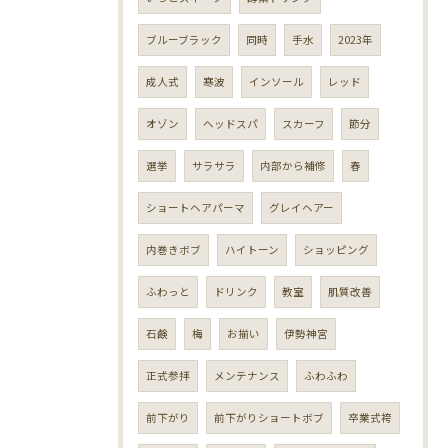
ブルーブラック
同時
手水
2023年
成人式
寒波
インソール
レッド
オゾン
ヘッドスパ
スカーフ
節分
選挙
サラサラ
内部から補修
春
ショートヘアパーマ
グレイヘアー
内巻きボブ
ハイトーン
ショッピング
ふわっと
ドリンク
教室
肌質改善
石鹸
梅
お揃い
伊勢神宮
正式参拝
メンテナンス
ふわふわ
前下がり
前下がりショートボブ
卒業式袴