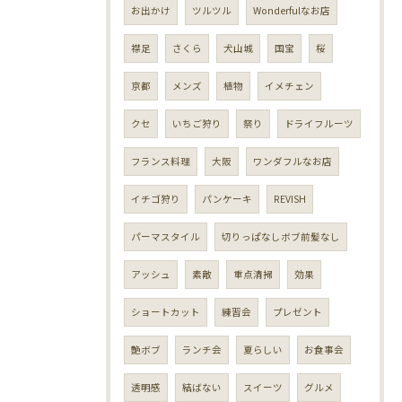
お出かけ
ツルツル
Wonderfulなお店
襟足
さくら
犬山城
国宝
桜
京都
メンズ
植物
イメチェン
クセ
いちご狩り
祭り
ドライフルーツ
フランス料理
大阪
ワンダフルなお店
イチゴ狩り
パンケーキ
REVISH
パーマスタイル
切りっぱなしボブ前髪なし
アッシュ
素敵
重点清掃
効果
ショートカット
練習会
プレゼント
艶ボブ
ランチ会
夏らしい
お食事会
透明感
結ばない
スイーツ
グルメ