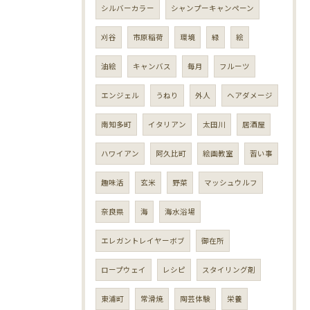
シルバーカラー
シャンプーキャンペーン
刈谷
市原稲荷
環境
緑
絵
油絵
キャンバス
毎月
フルーツ
エンジェル
うねり
外人
ヘアダメージ
南知多町
イタリアン
太田川
居酒屋
ハワイアン
阿久比町
絵画教室
習い事
趣味活
玄米
野菜
マッシュウルフ
奈良県
海
海水浴場
エレガントレイヤーボブ
御在所
ロープウェイ
レシピ
スタイリング剤
東浦町
常滑焼
陶芸体験
栄養