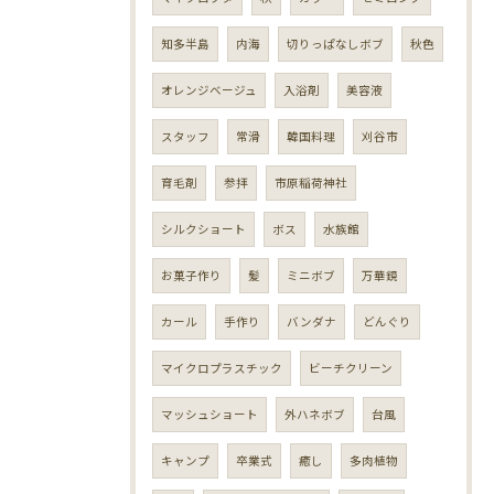
知多半島
内海
切りっぱなしボブ
秋色
オレンジベージュ
入浴剤
美容液
スタッフ
常滑
韓国料理
刈谷市
育毛剤
参拝
市原稲荷神社
シルクショート
ボス
水族館
お菓子作り
髪
ミニボブ
万華鏡
カール
手作り
バンダナ
どんぐり
マイクロプラスチック
ビーチクリーン
マッシュショート
外ハネボブ
台風
キャンプ
卒業式
癒し
多肉植物