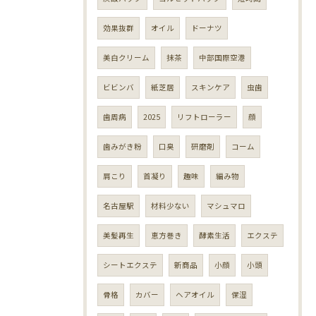
効果抜群
オイル
ドーナツ
美白クリーム
抹茶
中部国際空港
ビビンバ
紙芝居
スキンケア
虫歯
歯周病
2025
リフトローラー
顔
歯みがき粉
口臭
研磨剤
コーム
肩こり
首凝り
趣味
編み物
名古屋駅
材料少ない
マシュマロ
美髪再生
恵方巻き
酵素生活
エクステ
シートエクステ
新商品
小顔
小頭
骨格
カバー
ヘアオイル
保湿