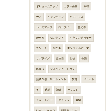
ボリュームアップ
カラー会員
お得
大人
キャンペーン
クリスマス
ルーズアップ
ローライト
善光寺
岐阜県
セントレア
イヤリングカラー
ブリーチ
髪の毛
エンジェルパーマ
サプライズ
誕生日
動き
布団
乾燥機
シルクショートボブ
髪質改善トリートメント
質感
メリット
冬
代謝
読書
ハリコシ
ショートヘア
オシャレ
清掃
いちごスイーツ
酵素ドリンク