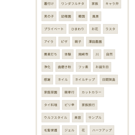
着付け
ワンダフルチタ
家族
キャラ弁
男の子
幼稚園
韓国
風景
プライベート
ひまわり
お花
ラスタ
アイラ
ピザ
親子
澤田農園
蕎麦打ち
体験
岡崎市
川
自然
浄化
歯磨き粉
フッ素
お誕生日
感謝
ネイル
ネイルチップ
日間賀島
家庭菜園
親孝行
カットカラー
タイ料理
ピリ辛
家族旅行
ウルフスタイル
美容
サンプル
毛髪保護
ジェル
花
ハーフアップ