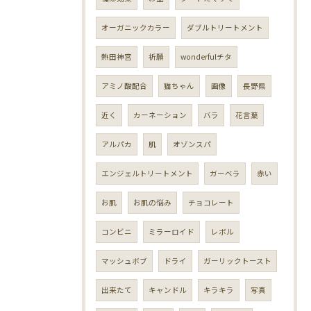
オーガニックカラー
ダブルトリートメント
熱田神宮
祈願
wonderfulチタ
アミノ酸配合
猫ちゃん
画像
長野県
近く
カーネーション
バラ
花言葉
アルパカ
肌
オゾンスパ
エンジェルトリートメント
ガーベラ
赤い
お肌
お肌の悩み
チョコレート
コンビニ
ミラーロイド
レボル
マッシュボブ
ドライ
ガーリックトースト
出来たて
キャンドル
キラキラ
写真