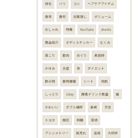
枝毛
ハリ
コシ
ヘアケアアイテム
身体
食材
白髪隠し
ボリューム
おしゃれ
特集
YouTube
shorts
商品紹介
ボディステッカー
むくみ
首こり
筋肉
めぐり
美容師
かゆみ
炎症
体
ダイエット
飲み物
食物繊維
シート
地肌
しっとり
1day
酵素ドリンク教室
猫
かわいい
ダブル補修
長崎
方言
トヨタ
開花
時期
見頃
アシンメトリー
肌荒れ
活用
大好評