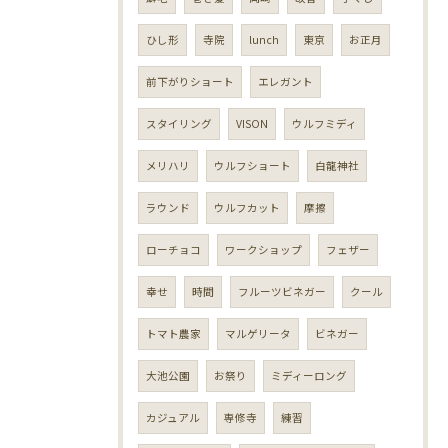
ひし形
寺院
lunch
東京
お正月
前下がりショート
エレガント
スタイリング
VISON
ウルフミディ
メリハリ
ウルフショート
白龍神社
ラウンド
ウルフカット
摩擦
ローチョコ
ワークショップ
フェザー
幸せ
時間
フルーツビネガー
クール
トマト農家
マルゲリータ
ビネガー
大池公園
お祭り
ミディーロング
カジュアル
専修寺
練習