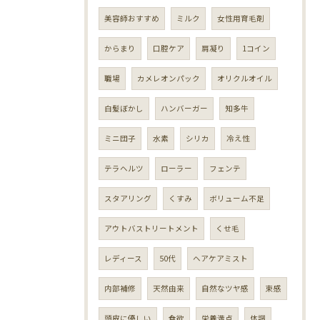
美容師おすすめ
ミルク
女性用育毛剤
からまり
口腔ケア
肩凝り
1コイン
職場
カメレオンパック
オリクルオイル
白髪ぼかし
ハンバーガー
知多牛
ミニ団子
水素
シリカ
冷え性
テラヘルツ
ローラー
フェンテ
スタアリング
くすみ
ボリューム不足
アウトバストリートメント
くせ毛
レディース
50代
ヘアケアミスト
内部補修
天然由来
自然なツヤ感
束感
頭皮に優しい
食欲
栄養満点
体調