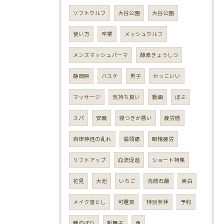
ソフトウルフ
大谷公園
大谷公園
使い方
卒業
メッシュウルフ
メンズマッシュパーマ
酵素きょうしつ
静岡県
バスケ
男子
かっこいい
マッサージ
気持ち良い
動画
ぼぶ
スパ
安眠
寝つきが悪い
疲労感
自律神経の乱れ
偏頭痛
眼精疲労
リフトアップ
血流促進
ショート特集
花見
大池
いちご
洗顔石鹸
美白
メイク落とし
可睡斎
特別参拝
予約
鯉のぼり
新舞子
魚