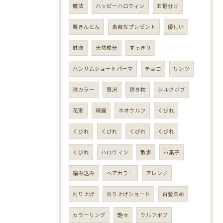
魔法
ハッピーハロウィン
お裾分け
栗きんとん
素敵なプレゼント
優しい
健康
天然成分
すっきり
ハンサムショートパーマ
チョコ
リンツ
秋カラー
贅沢
頂き物
シルクボブ
花束
綺麗
ネオウルフ
くびれ
くびれ
くびれ
くびれ
くびれ
くびれ
ハロウィン
散歩
お菓子
編み込み
ヘアカラー
アレンジ
刈り上げ
刈り上げショート
白髪染め
カラーリング
艶々
ウルフボブ