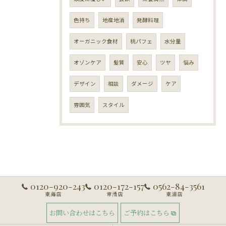
色持ち
地産地消
発酵料理
オーガニック食材
桃パフェ
水分量
オゾンケア
髪質
安心
ツヤ
悩み
デザイン
相談
ダメージ
ケア
雰囲気
スタイル
0120-920-243
0120-172-157
0562-84-3561
東海店
常滑店
東浦店
お問い合わせはこちら
ご予約はこちら