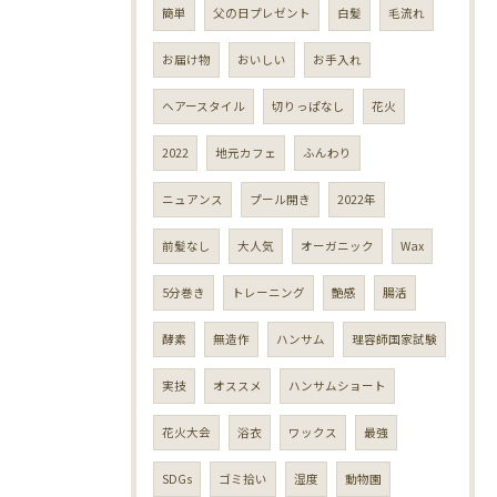
簡単
父の日プレゼント
白髪
毛流れ
お届け物
おいしい
お手入れ
ヘアースタイル
切りっぱなし
花火
2022
地元カフェ
ふんわり
ニュアンス
プール開き
2022年
前髪なし
大人気
オーガニック
Wax
5分巻き
トレーニング
艶感
腸活
酵素
無造作
ハンサム
理容師国家試験
実技
オススメ
ハンサムショート
花火大会
浴衣
ワックス
最強
SDGs
ゴミ拾い
湿度
動物園