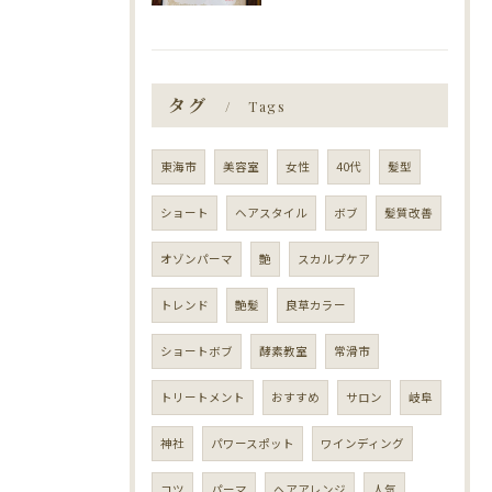
タグ
Tags
東海市
美容室
女性
40代
髪型
ショート
ヘアスタイル
ボブ
髪質改善
オゾンパーマ
艶
スカルプケア
トレンド
艶髪
良草カラー
ショートボブ
酵素教室
常滑市
トリートメント
おすすめ
サロン
岐阜
神社
パワースポット
ワインディング
コツ
パーマ
ヘアアレンジ
人気