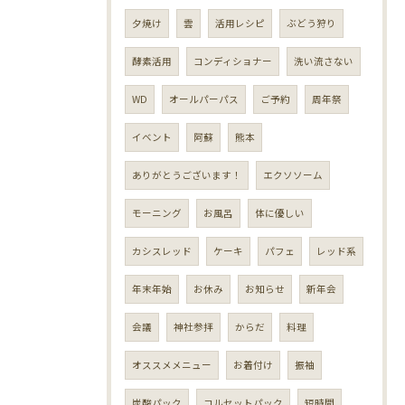
夕焼け
雲
活用レシピ
ぶどう狩り
酵素活用
コンディショナー
洗い流さない
WD
オールパーパス
ご予約
周年祭
イベント
阿蘇
熊本
ありがとうございます！
エクソソーム
モーニング
お風呂
体に優しい
カシスレッド
ケーキ
パフェ
レッド系
年末年始
お休み
お知らせ
新年会
会議
神社参拝
からだ
料理
オススメメニュー
お着付け
振袖
炭酸パック
コルセットパック
短時間