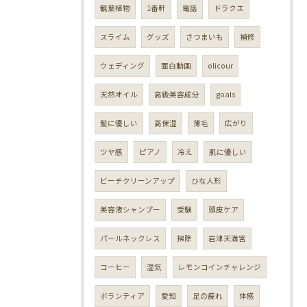
観葉植物
1番軒
電話
ドラクエ
スライム
グッズ
さつまいも
補修
ウェディング
面白動画
olicour
天然オイル
高級美容成分
goals
髪に優しい
高保湿
薄毛
広がり
ツヤ感
ピアノ
冷え
肌に優しい
ビーチクリーンアップ
ひな人形
美容液シャンプー
受験
頭皮ケア
パールネックレス
掃除
岩津天満宮
コーヒー
湿気
レモンコインチャレンジ
ボランティア
愛知
足の疲れ
体感