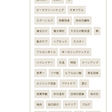
ビーチクリーンナップ
ネオフウル
ラグーンスパ
安眠効果
休日の趣味
被るだけ
椿大神社
やきもの散歩道
朝
髪のケア
ヘアセット
ラスター
アルガンオイル
オーガニックワックス
ハイレイヤー
生活
時短
トーンアップ
世界一
ツヤ肌
ヒアルロン酸
育毛効果
エイジング効果
アウトドア
遊び
授業参観
砂の造形
日頃の感謝
母の日
焼肉
自己紹介
カナリア
ブログ