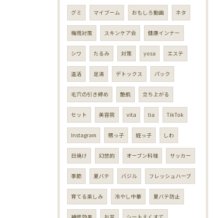
グミ
マイブーム
おもしろ動画
ネタ
梅雨対策
スキンケア会
健康インナー
シワ
たるみ
対策
yosa
エステ
温活
足湯
デトックス
パック
毛穴の引き締め
艶肌
立ち上がる
セット
美容院
vita
tia
TikTok
Instagram
甥っ子
姪っ子
しわ
日焼け
幻想的
オーブン料理
サッカー
季節
夏バテ
バジル
フレッシュハーブ
育てる楽しみ
冷やし中華
夏バテ防止
補修効果
お盆
シートえくすて